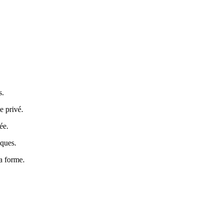
s.
e privé.
ée.
iques.
sa forme.