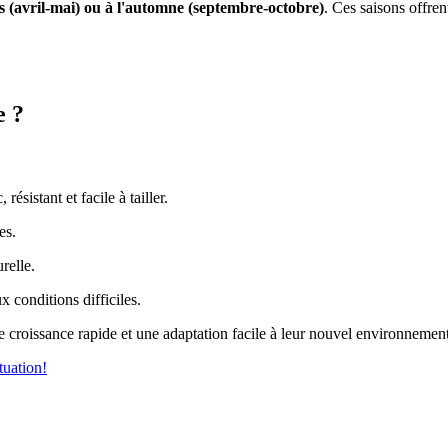
 (avril-mai) ou à l'automne (septembre-octobre)
. Ces saisons offren
e ?
ésistant et facile à tailler.
es.
relle.
x conditions difficiles.
 croissance rapide et une adaptation facile à leur nouvel environnement
tuation!