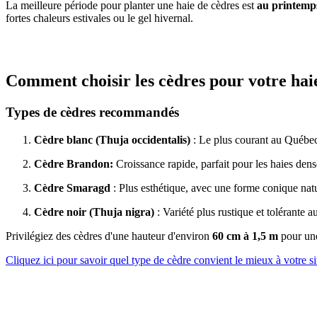
La meilleure période pour planter une haie de cèdres est
au printemps
fortes chaleurs estivales ou le gel hivernal.
Comment choisir les cèdres pour votre hai
Types de cèdres recommandés
Cèdre blanc (Thuja occidentalis)
: Le plus courant au Québec, r
Cèdre Brandon:
Croissance rapide, parfait pour les haies dens
Cèdre Smaragd
: Plus esthétique, avec une forme conique natu
Cèdre noir (Thuja nigra)
: Variété plus rustique et tolérante au
Privilégiez des cèdres d'une hauteur d'environ
60 cm à 1,5 m
pour une
Cliquez ici pour savoir quel type de cèdre convient le mieux à votre si